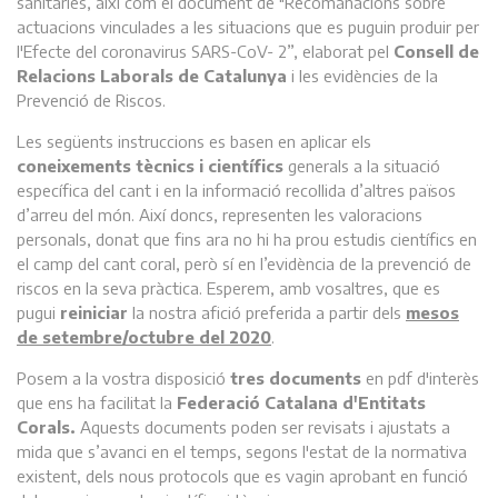
sanitàries, així com el document de "Recomanacions sobre
actuacions vinculades a les situacions que es puguin produir per
l'Efecte del coronavirus SARS-CoV- 2”, elaborat pel
Consell de
Relacions Laborals de Catalunya
i les evidències de la
Prevenció de Riscos.
Les següents instruccions es basen en aplicar els
coneixements tècnics i científics
generals a la situació
específica del cant i en la informació recollida d’altres països
d’arreu del món. Així doncs, representen les valoracions
personals, donat que fins ara no hi ha prou estudis científics en
el camp del cant coral, però sí en l’evidència de la prevenció de
riscos en la seva pràctica. Esperem, amb vosaltres, que es
pugui
reiniciar
la nostra afició preferida a partir dels
mesos
de setembre/octubre del 2020
.
Posem a la vostra disposició
tres documents
en pdf d'interès
que ens ha facilitat la
Federació Catalana d'Entitats
Corals.
Aquests documents poden ser revisats i ajustats a
mida que s’avanci en el temps, segons l'estat de la normativa
existent, dels nous protocols que es vagin aprobant en funció