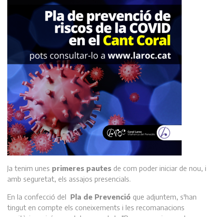
Ja tenim unes
primeres pautes
de com poder iniciar de nou, i
amb seguretat, els assajos presencials.
En la confecció del
Pla de Prevenció
que adjuntem, s'han
tingut en compte els coneixements i les recomanacions