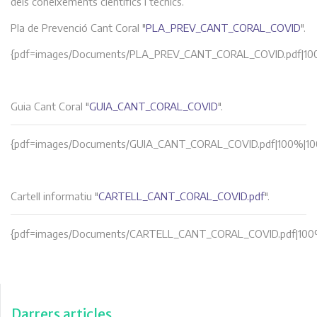
dels coneixements científics i tècnics.
Pla de Prevenció Cant Coral "
PLA_PREV_CANT_CORAL_COVID
".
{pdf=images/Documents/PLA_PREV_CANT_CORAL_COVID.pdf|100
Guia Cant Coral "
GUIA_CANT_CORAL_COVID
".
{pdf=images/Documents/GUIA_CANT_CORAL_COVID.pdf|100%|10
Cartell informatiu "
CARTELL_CANT_CORAL_COVID.pdf
".
{pdf=images/Documents/CARTELL_CANT_CORAL_COVID.pdf|100
Darrers articles