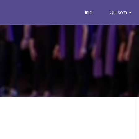
Inici
Qui som
s