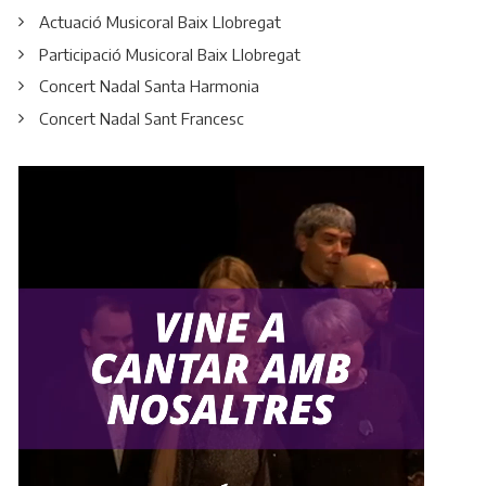
Actuació Musicoral Baix Llobregat
Participació Musicoral Baix Llobregat
Concert Nadal Santa Harmonia
Concert Nadal Sant Francesc