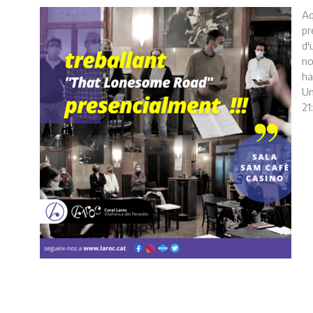
Aq
pr
d'
no
ha
Un
21