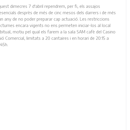
uest dimecres 7 d'abril rependrem, per fi, els assajos
esencials desprès de més de cinc mesos dels darrers i de més
un any de no poder preparar cap actuació. Les restriccions
cturnes encara vigents no ens permeten iniciar-los al local
bitual, motiu pel qual els farem a la sala SAM cafè del Casino
ió Comercial, limitats a 20 cantaires i en horari de 20:15 a
:45h.