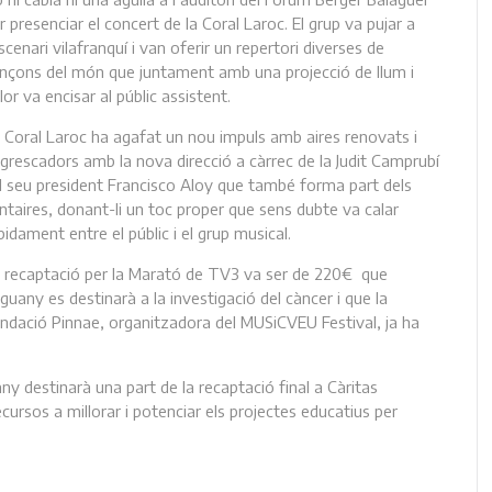
r presenciar el concert de la Coral Laroc. El grup va pujar a
escenari vilafranquí i van oferir un repertori diverses de
nçons del món que juntament amb una projecció de llum i
lor va encisar al públic assistent.
 Coral Laroc ha agafat un nou impuls amb aires renovats i
grescadors amb la nova direcció a càrrec de la Judit Camprubí
el seu president Francisco Aloy que també forma part dels
ntaires, donant-li un toc proper que sens dubte va calar
pidament entre el públic i el grup musical.
 recaptació per la Marató de TV3 va ser de 220€ que
guany es destinarà a la investigació del càncer i que la
ndació Pinnae, organitzadora del MUSiCVEU Festival, ja ha
ny destinarà una part de la recaptació final a Càritas
ecursos a millorar i potenciar els projectes educatius per