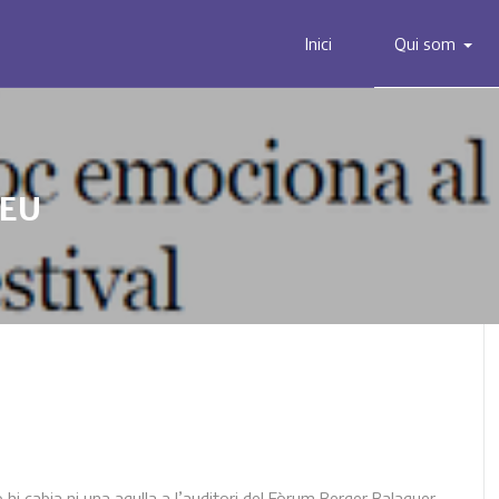
Inici
Qui som
VEU
 hi cabia ni una agulla a l’auditori del Fòrum Berger Balaguer