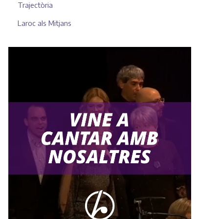
Trajectòria
Laroc als Mitjans