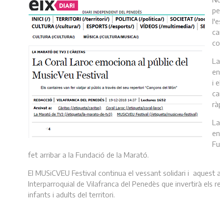
pe
l'
ca
co
La
en
i 
ca
rà
La
en
Fu
fet arribar a la Fundació de la Marató.
El MUSiCVEU Festival continua el vessant solidari i aquest a
Interparroquial de Vilafranca del Penedès que invertirà els r
infants i adults del territori.