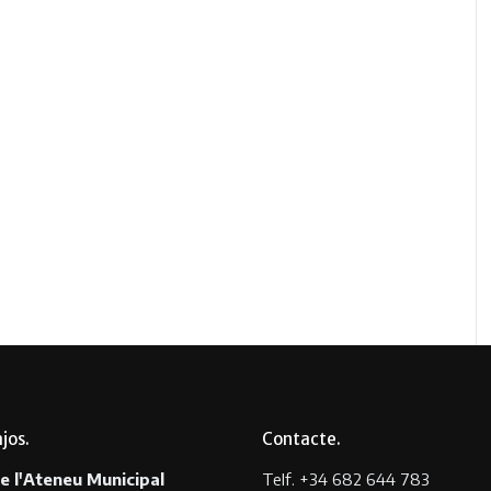
ajos
Contacte
e l'Ateneu Municipal
Telf. +34 682 644 783