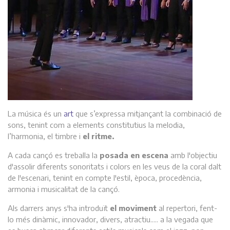
La música és un
art
que s’expressa mitjançant la combinació de
sons, tenint com a elements constitutius la melodia,
l’harmonia, el timbre i
el ritme.
A cada cançó es treballa la
posada en escena
amb l'objectiu
d'assolir diferents sonoritats i colors en les veus de la coral dalt
de l'escenari, tenint en compte l'estil, època, procedència,
armonia i musicalitat de la cançó.
Als darrers anys s'ha introduït
el moviment
al repertori, fent-
lo més dinàmic, innovador, divers, atractiu..... a la vegada que